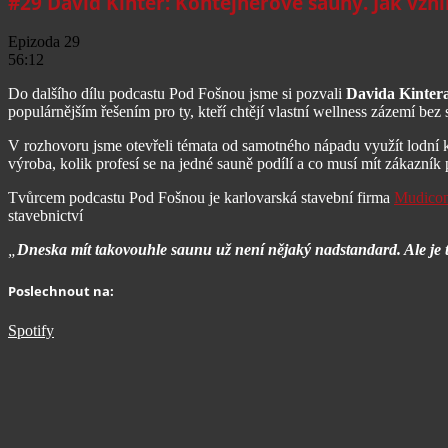
#29 David Kinter: Kontejnerové sauny. Jak vzn
Epizoda 29
56:12
Do dalšího dílu podcastu Pod Fošnou jsme si pozvali
Davida Kinter
populárnějším řešením pro ty, kteří chtějí vlastní wellness zázemí bez
V rozhovoru jsme otevřeli témata od samotného nápadu využít lodní kon
výroba, kolik profesí se na jedné sauně podílí a co musí mít zákazní
Tvůrcem podcastu Pod Fošnou je karlovarská stavební firma
Mudico
stavebnictví
„
Dneska mít takovouhle saunu už není nějaký nadstandard. Ale je to
Poslechnout na:
Spotify