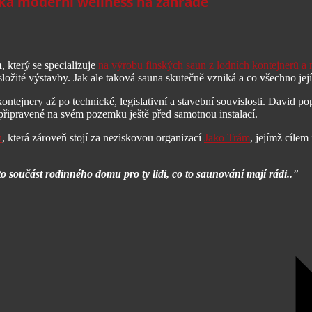
iká moderní wellness na zahradě
a
, který se specializuje
na výrobu finských saun z lodních kontejnerů a 
 složité výstavby. Jak ale taková sauna skutečně vzniká a co všechno její
tejnery až po technické, legislativní a stavební souvislosti. David pop
k připravené na svém pozemku ještě před samotnou instalací.
n
, která zároveň stojí za neziskovou organizací
Jako Trám
, jejímž cílem
 součást rodinného domu pro ty lidi, co to saunování mají rádi..
”