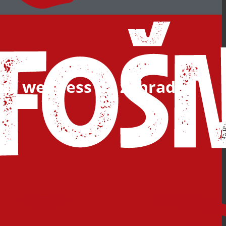
rní wellness na zahradě