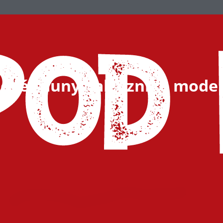
rové sauny. Jak vzniká mode