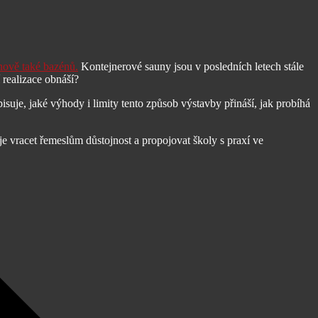
nově také bazénů.
Kontejnerové sauny jsou v posledních letech stále
 realizace obnáší?
isuje, jaké výhody i limity tento způsob výstavby přináší, jak probíhá
 je vracet řemeslům důstojnost a propojovat školy s praxí ve