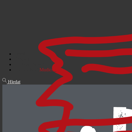
Domů
Epizody
Hosté & Experti
Podcast tvoří
Mudicon
Hledat