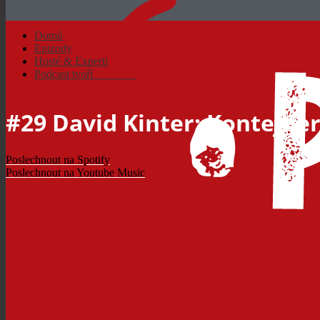
Domů
Epizody
Hosté & Experti
Podcast tvoří
Mudicon
#29 David Kinter: Kontejne
Poslechnout na
Spotify
Poslechnout na
Youtube Music